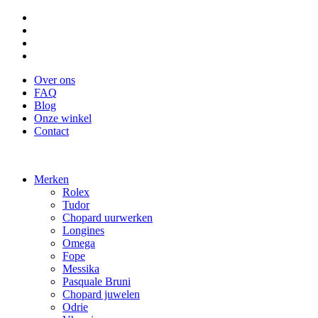
Over ons
FAQ
Blog
Onze winkel
Contact
Merken
Rolex
Tudor
Chopard uurwerken
Longines
Omega
Fope
Messika
Pasquale Bruni
Chopard juwelen
Odrie