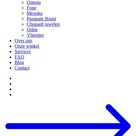
Omega
Fope
Messika
Pasquale Bruni
Chopard juwelen
Odrie
Vhernier
Over ons
Onze winkel
Services
FAQ
Blog
Contact