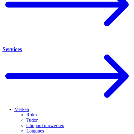
Services
Merken
Rolex
Tudor
Chopard uurwerken
Longines