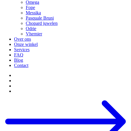
Omega
Fope
Messika
Pasquale Bruni
Chopard juwelen
Odrie
Vhernier
Over ons
Onze winkel
Services
FAQ
Blog
Contact