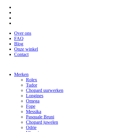
Over ons
FAQ
Blog
Onze winkel
Contact
Merken
Rolex
Tudor
Chopard uurwerken
Longines
Omega
Fope
Messika
Pasquale Bruni
Chopard juwelen
Odrie