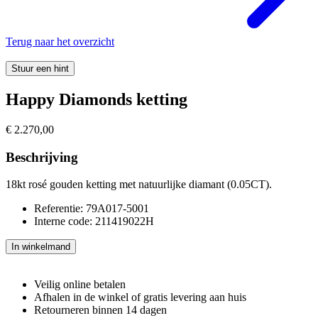
Terug naar het overzicht
Stuur een hint
Happy Diamonds ketting
€
2.270,00
Beschrijving
18kt rosé gouden ketting met natuurlijke diamant (0.05CT).
Referentie: 79A017-5001
Interne code: 211419022H
Happy
In winkelmand
Diamonds
ketting
aantal
Veilig online betalen
Afhalen in de winkel of gratis levering aan huis
Retourneren binnen 14 dagen