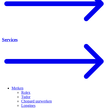
Services
Merken
Rolex
Tudor
Chopard uurwerken
Longines